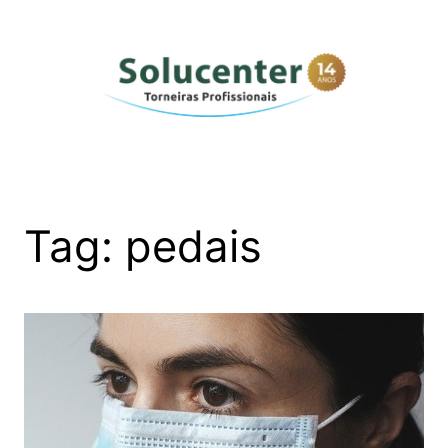
Pular
para
o
conteúdo
Tag:
pedais