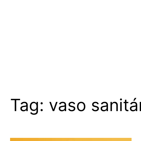
Pular
para
o
conteúdo
Tag:
vaso sanitá