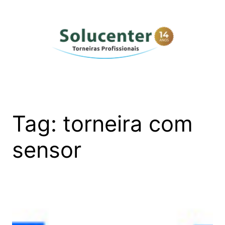
Pular
para
o
conteúdo
Tag:
torneira com
sensor